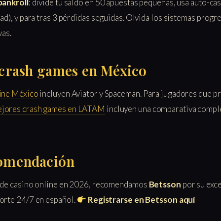
bankroll
: divide tu saldo en 50 apuestas pequeñas, usa auto-ca
d), y para tras 3 pérdidas seguidas. Olvida los sistemas progre
vas.
 crash games en México
line México
incluyen Aviator y Spaceman. Para jugadores que pr
jores crash games en LATAM
incluyen una comparativa comple
comendación
a de casino online en 2026, recomendamos
Betsson
por su exce
orte 24/7 en español.
Registrarse en Betsson aquí