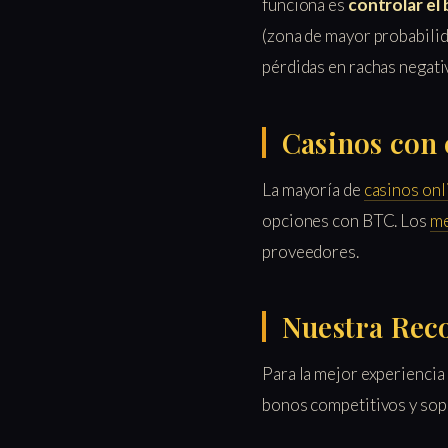
funciona es
controlar el 
(zona de mayor probabilida
pérdidas en rachas negati
Casinos con
La mayoría de
casinos on
opciones con BTC. Los
me
proveedores.
Nuestra Re
Para la mejor experienci
bonos competitivos y sop