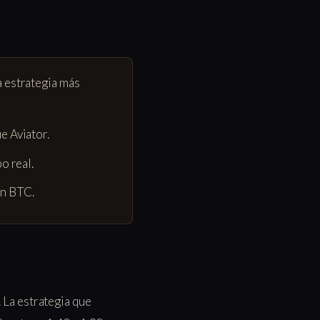
a estrategia más
e Aviator.
o real.
on BTC.
 La estrategia que