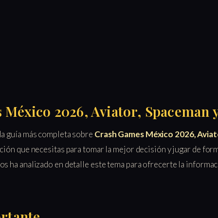
 México 2026, Aviator, Spaceman 
la guía más completa sobre
Crash Games México 2026, Aviat
ción que necesitas para tomar la mejor decisión y jugar de for
s ha analizado en detalle este tema para ofrecerte la informaci
rtante