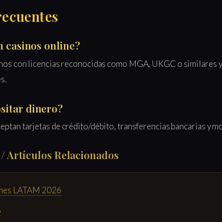
recuentes
n casinos online?
asinos con licencias reconocidas como MGA, UKGC o similares 
s.
itar dinero?
ceptan tarjetas de crédito/débito, transferencias bancarias y 
 / Artículos Relacionados
ames LATAM 2026
6