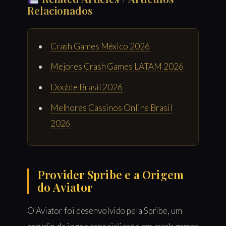
Relacionados
Crash Games México 2026
Mejores Crash Games LATAM 2026
Double Brasil 2026
Melhores Cassinos Online Brasil
2026
Provider Spribe e a Origem
do Aviator
O Aviator foi desenvolvido pela Spribe, um