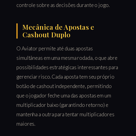
controle sobre as decisões durante o jogo.
Mecânica de Apostas e
Cashout Duplo
O Aviator permite até duas apostas
simultâneas em uma mesma rodada, o que abre
possibilidades estratégicas interessantes para
gerenciar risco. Cada aposta tem seu próprio
botão de cashout independente, permitindo
que o jogador feche uma das apostas em um
multiplicador baixo (garantindo retorno) e
mantenha a outra para tentar multiplicadores
maiores.