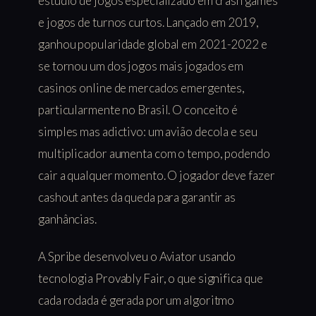
estudio de jogos especializado em crash games
e jogos de turnos curtos. Lançado em 2019,
ganhou popularidade global em 2021-2022 e
se tornou um dos jogos mais jogados em
casinos online de mercados emergentes,
particularmente no Brasil. O conceito é
simples mas adictivo: um avião decola e seu
multiplicador aumenta com o tempo, podendo
cair a qualquer momento. O jogador deve fazer
cashout antes da queda para garantir as
ganhâncias.
A Spribe desenvolveu o Aviator usando
tecnologia Provably Fair, o que significa que
cada rodada é gerada por um algoritmo