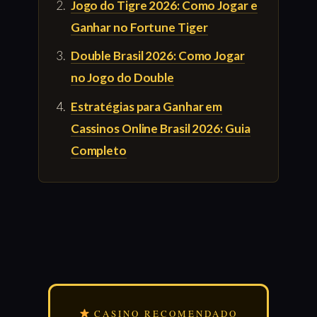
Jogo do Tigre 2026: Como Jogar e
Ganhar no Fortune Tiger
Double Brasil 2026: Como Jogar
no Jogo do Double
Estratégias para Ganhar em
Cassinos Online Brasil 2026: Guia
Completo
CASINO RECOMENDADO