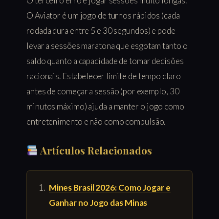
O terceiro erro é jogar sessões muito longas.
O Aviator é um jogo de turnos rápidos (cada
rodada dura entre 5 e 30 segundos) e pode
levar a sessões maratona que esgotam tanto o
saldo quanto a capacidade de tomar decisões
racionais. Estabelecer limite de tempo claro
antes de começar a sessão (por exemplo, 30
minutos máximo) ajuda a manter o jogo como
entretenimento e não como compulsão.
Artículos Relacionados
Mines Brasil 2026: Como Jogar e
Ganhar no Jogo das Minas