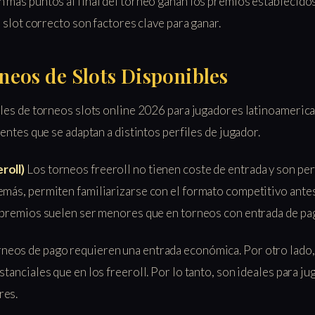
más puntos al final del torneo ganan los premios establecidos.
l slot correcto son factores clave para ganar.
neos de Slots Disponibles
ales de torneos slots online 2026 para jugadores latinoameric
rentes que se adaptan a distintos perfiles de jugador.
roll)
Los torneos freeroll no tienen coste de entrada y son per
más, permiten familiarizarse con el formato competitivo antes
 premios suelen ser menores que en torneos con entrada de pa
neos de pago requieren una entrada económica. Por otro lado,
tanciales que en los freeroll. Por lo tanto, son ideales para j
res.