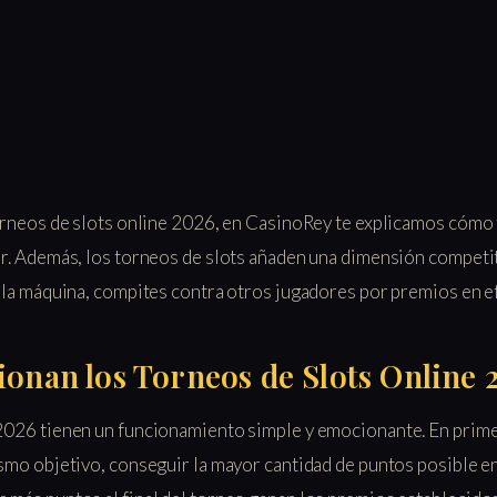
torneos de slots online 2026, en CasinoRey te explicamos cómo
ar. Además, los torneos de slots añaden una dimensión competiti
a la máquina, compites contra otros jugadores por premios en ef
nan los Torneos de Slots Online 
2026 tienen un funcionamiento simple y emocionante. En primer
ismo objetivo, conseguir la mayor cantidad de puntos posible 