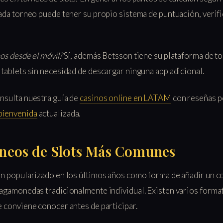
cada torneo puede tener su propio sistema de puntuación, verifi
os desde el móvil?
Sí, además Betsson tiene su plataforma de 
 tablets sin necesidad de descargar ninguna app adicional.
nsulta nuestra guía de
casinos online en LATAM
con reseñas po
bienvenida
actualizada.
rneos de Slots Más Comunes
an popularizado en los últimos años como forma de añadir un 
ragamonedas tradicionalmente individual. Existen varios forma
e conviene conocer antes de participar.