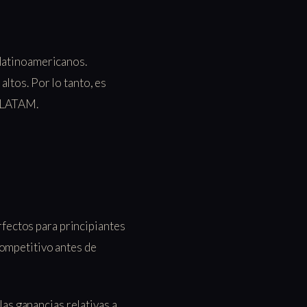
 latinoamericanos.
ltos. Por lo tanto, es
e LATAM.
rfectos para principiantes
ompetitivo antes de
las ganancias relativas a