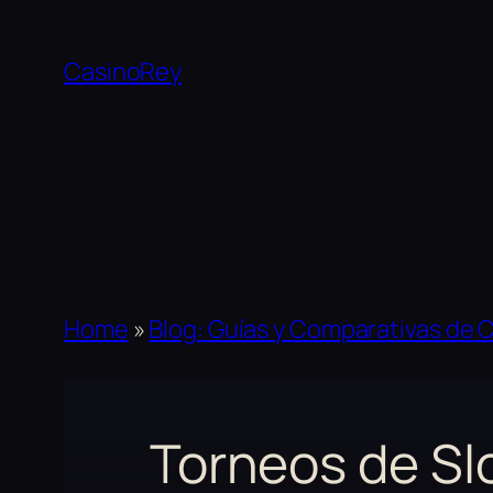
Saltar
al
CasinoRey
contenido
Home
»
Blog: Guías y Comparativas de 
Torneos de Sl