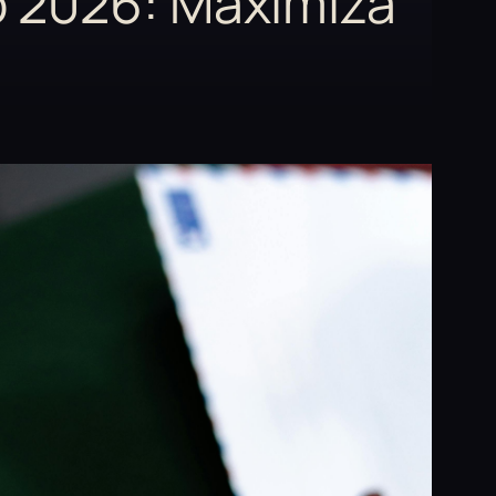
o 2026: Maximiza