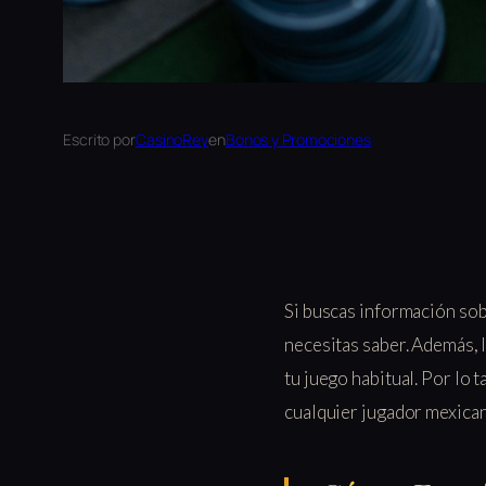
Escrito por
CasinoRey
en
Bonos y Promociones
Si buscas información sob
necesitas saber. Además, 
tu juego habitual. Por lo
cualquier jugador mexica