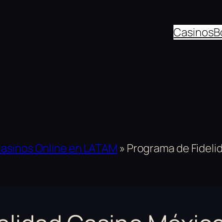
Casinos
B
Casinos Online en LATAM
»
Programa de Fideli