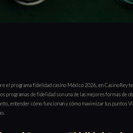
re el programa fidelidad casino México 2026, en CasinoRey te
los programas de fidelidad son una de las mejores formas de ob
 tanto, entender cómo funcionan y cómo maximizar tus puntos V
no.