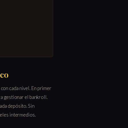
ico
con cada nivel. En primer
a gestionar el bankroll.
ada depósito. Sin
veles intermedios.