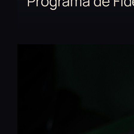
Programa de Fid