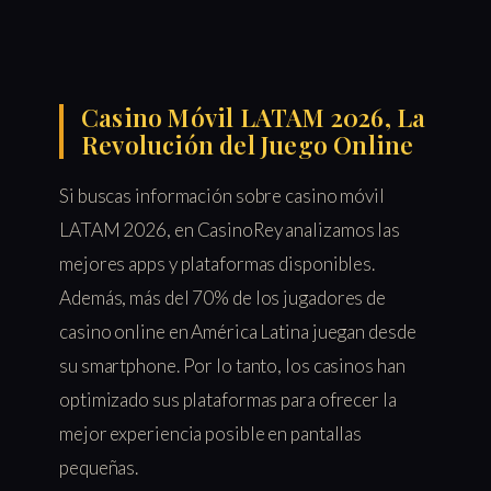
Casino Móvil LATAM 2026, La
Revolución del Juego Online
Si buscas información sobre casino móvil
LATAM 2026, en CasinoRey analizamos las
mejores apps y plataformas disponibles.
Además, más del 70% de los jugadores de
casino online en América Latina juegan desde
su smartphone. Por lo tanto, los casinos han
optimizado sus plataformas para ofrecer la
mejor experiencia posible en pantallas
pequeñas.