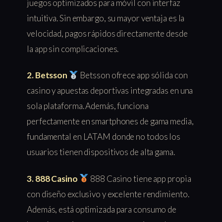
juegos optimizados para móvil con interfaz
intuitiva. Sin embargo, su mayor ventaja es la
velocidad, pagos rápidos directamente desde
la app sin complicaciones.
2. Betsson
Betsson ofrece app sólida con
casino y apuestas deportivas integradas en una
sola plataforma. Además, funciona
perfectamente en smartphones de gama media,
fundamental en LATAM donde no todos los
usuarios tienen dispositivos de alta gama.
3. 888 Casino
888 Casino tiene app propia
con diseño exclusivo y excelente rendimiento.
Además, está optimizada para consumo de