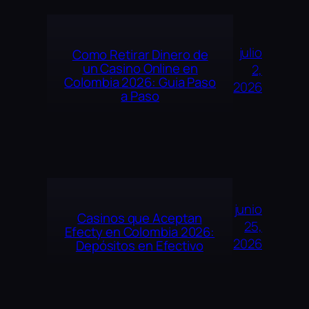
julio
Como Retirar Dinero de
un Casino Online en
2,
Colombia 2026: Guia Paso
2026
a Paso
junio
Casinos que Aceptan
25,
Efecty en Colombia 2026:
2026
Depósitos en Efectivo