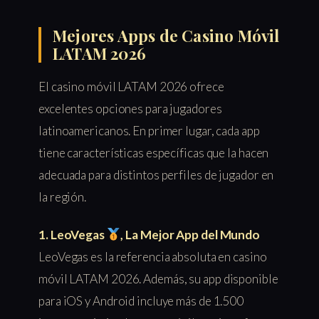
Mejores Apps de Casino Móvil
LATAM 2026
El casino móvil LATAM 2026 ofrece
excelentes opciones para jugadores
latinoamericanos. En primer lugar, cada app
tiene características específicas que la hacen
adecuada para distintos perfiles de jugador en
la región.
1. LeoVegas
, La Mejor App del Mundo
LeoVegas es la referencia absoluta en casino
móvil LATAM 2026. Además, su app disponible
para iOS y Android incluye más de 1.500