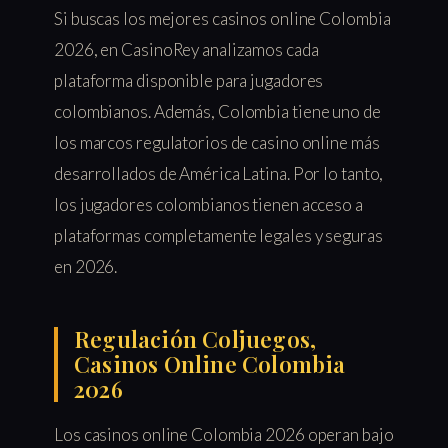
Si buscas los mejores casinos online Colombia
2026, en CasinoRey analizamos cada
plataforma disponible para jugadores
colombianos. Además, Colombia tiene uno de
los marcos regulatorios de casino online más
desarrollados de América Latina. Por lo tanto,
los jugadores colombianos tienen acceso a
plataformas completamente legales y seguras
en 2026.
Regulación Coljuegos,
Casinos Online Colombia
2026
Los casinos online Colombia 2026 operan bajo