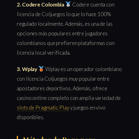
2. Codere Colombia
Codere cuenta con
licencia de Coljuegos lo que lo hace 100%
regulado localmente. Además, es una de las
opciones más populares entre jugadores
colombianos que prefieren plataformas con
licencia local verificada.
3. Wplay
Wplay es un operador colombiano
con licencia Coljuegos muy popular entre
apostadores deportivos. Además, ofrece
casino online completo con amplia variedad de
slots de Pragmatic Play
y juegos en vivo
disponibles.