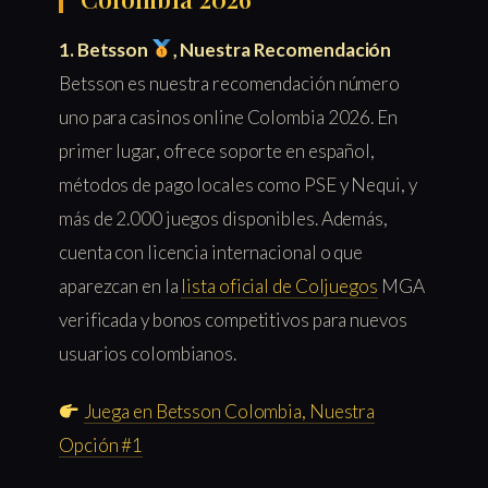
1. Betsson
, Nuestra Recomendación
Betsson es nuestra recomendación número
uno para casinos online Colombia 2026. En
primer lugar, ofrece soporte en español,
métodos de pago locales como PSE y Nequi, y
más de 2.000 juegos disponibles. Además,
cuenta con licencia internacional o que
aparezcan en la
lista oficial de Coljuegos
MGA
verificada y bonos competitivos para nuevos
usuarios colombianos.
Juega en Betsson Colombia, Nuestra
Opción #1