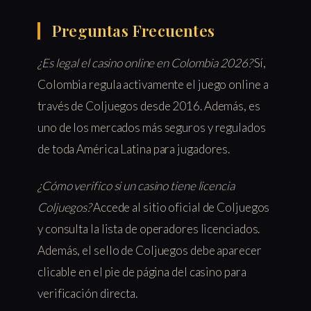
Preguntas Frecuentes
¿Es legal el casino online en Colombia 2026?
Sí,
Colombia regula activamente el juego online a
través de Coljuegos desde 2016. Además, es
uno de los mercados más seguros y regulados
de toda América Latina para jugadores.
¿Cómo verifico si un casino tiene licencia
Coljuegos?
Accede al sitio oficial de Coljuegos
y consulta la lista de operadores licenciados.
Además, el sello de Coljuegos debe aparecer
clicable en el pie de página del casino para
verificación directa.