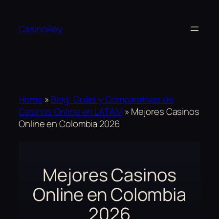
Saltar
al
CasinoRey
contenido
Home
»
Blog: Guías y Comparativas de
Casinos Online en LATAM
»
Mejores Casinos
Online en Colombia 2026
Mejores Casinos
Online en Colombia
2026