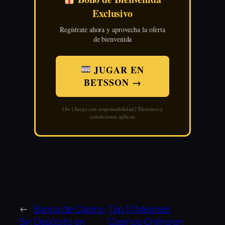
Exclusivo
Regístrate ahora y aprovecha la oferta
de bienvenida
JUGAR EN
BETSSON →
18+ | Juega con responsabilidad | Términos y
condiciones aplican
←
Bonos de Casino
Top 10 Mejores
Sin Depósito en
Casinos Online en