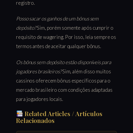
registro.
Posso sacar os ganhos de um bônus sem
depósito?
Sim, porém somente após cumprir o
requisito de wagering. Por isso, leia sempre os
termos antes de aceitar qualquer bônus.
Os bônus sem depósito estão disponíveis para
jogadores brasileiros?
Sim, além disso muitos
cassinos oferecem bônus específicos para o
mercado brasileiro com condições adaptadas
para jogadores locais.
Related Articles / Artículos
Relacionados