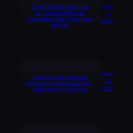
julio
Como Retirar Dinero de
un Casino Online en
2,
Colombia 2026: Guia Paso
2026
a Paso
junio
Casinos que Aceptan
25,
Efecty en Colombia 2026:
2026
Depósitos en Efectivo