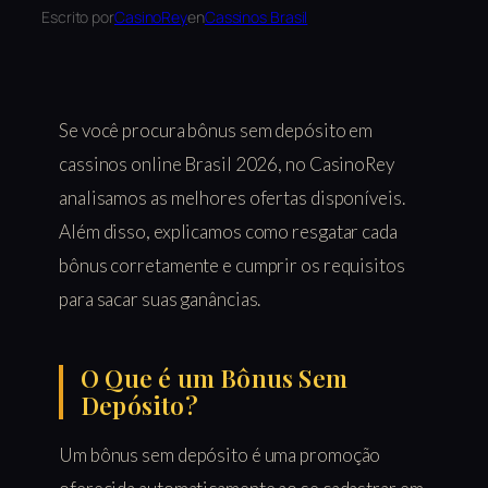
Escrito por
CasinoRey
en
Cassinos Brasil
Se você procura bônus sem depósito em
cassinos online Brasil 2026, no CasinoRey
analisamos as melhores ofertas disponíveis.
Além disso, explicamos como resgatar cada
bônus corretamente e cumprir os requisitos
para sacar suas ganâncias.
O Que é um Bônus Sem
Depósito?
Um bônus sem depósito é uma promoção