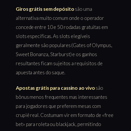
Giros grátis sem depósito
são uma
alternativa muito comum onde o operador
concede entre 10 e 50 rodadas gratuitas em
slots específicas. As slots elegíveis
geralmente são populares (Gates of Olympus,
Sweet Bonanza, Starburst) e os ganhos
resultantes ficam sujeitos a requisitos de
apuesta antes do saque.
Apostas grátis para cassino ao vivo
são
bônus menos frequentes mas interessantes
para jogadores que preferem mesas com
crupiê real. Costumam vir em formato de «free
bet» para roleta ou blackjack, permitindo