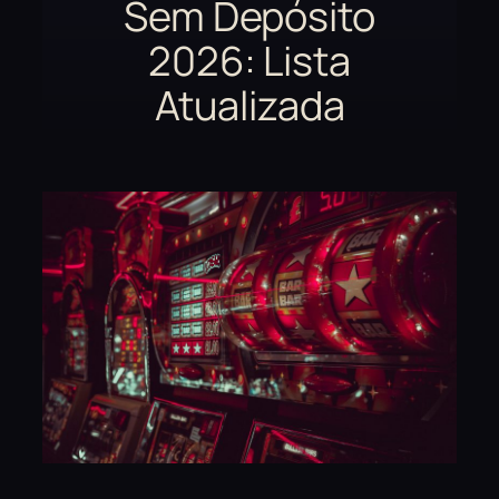
Sem Depósito
2026: Lista
Atualizada