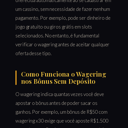
oferecida automaticamente ao se cadastrar em
um cassino, sem necessidade de fazer nenhum
pagamento. Por exemplo, pode ser dinheiro de
jogo gratuito ou giros grátis em slots
selecionados. No entanto, é fundamental
verificar o wagering antes de aceitar qualquer
oferta desse tipo.
Como Funciona o Wagering
nos Bônus Sem Depósito
O wagering indica quantas vezes você deve
apostar o bônus antes de poder sacar os
ganhos. Por exemplo, um bônus de R$50 com
wagering x30 exige que você aposte R$1.500