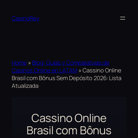
Saltar
al
CasinoRey
contenido
Home
»
Blog: Guías y Comparativas de
Casinos Online en LATAM
»
Cassino Online
Brasil com Bônus Sem Depósito 2026: Lista
Atualizada
Cassino Online
Brasil com Bônus