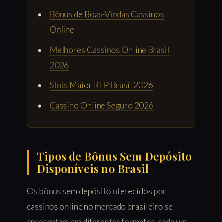
Bônus de Boas-Vindas Cassinos
Online
Melhores Cassinos Online Brasil
2026
Slots Maior RTP Brasil 2026
Cassino Online Seguro 2026
Tipos de Bônus Sem Depósito
Disponíveis no Brasil
Os bônus sem depósito oferecidos por
cassinos online no mercado brasileiro se
apresentam em diferentes formatos, cada um