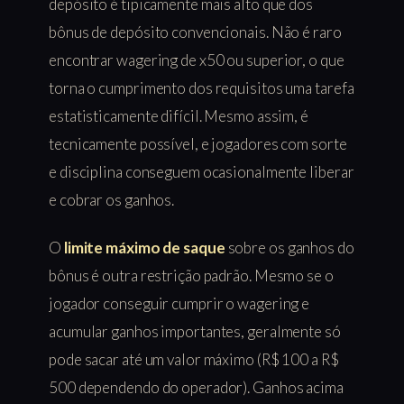
depósito é tipicamente mais alto que dos
bônus de depósito convencionais. Não é raro
encontrar wagering de x50 ou superior, o que
torna o cumprimento dos requisitos uma tarefa
estatisticamente difícil. Mesmo assim, é
tecnicamente possível, e jogadores com sorte
e disciplina conseguem ocasionalmente liberar
e cobrar os ganhos.
O
limite máximo de saque
sobre os ganhos do
bônus é outra restrição padrão. Mesmo se o
jogador conseguir cumprir o wagering e
acumular ganhos importantes, geralmente só
pode sacar até um valor máximo (R$ 100 a R$
500 dependendo do operador). Ganhos acima