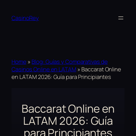
Saltar
al
CasinoRey
contenido
Home
»
Blog: Guías y Comparativas de
Casinos Online en LATAM
»
Baccarat Online
en LATAM 2026: Guía para Principiantes
Baccarat Online en
LATAM 2026: Guía
para Principiantes