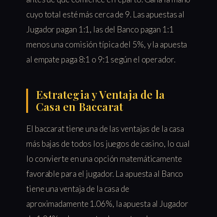
cuyo total esté más cerca de 9. Las apuestas al
Jugador pagan 1:1, las del Banco pagan 1:1
menos una comisión típica del 5%, y la apuesta
al empate paga 8:1 o 9:1 según el operador.
Estrategia y Ventaja de la
Casa en Baccarat
El baccarat tiene una de las ventajas de la casa
más bajas de todos los juegos de casino, lo cual
lo convierte en una opción matemáticamente
favorable para el jugador. La apuesta al Banco
tiene una ventaja de la casa de
aproximadamente 1.06%, la apuesta al Jugador