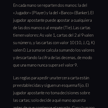
En cada mano se reparten dos manos: la del
«Jugador» (Player) y la del «Banco» (Banker). El
jugador apostante puede apostar a cualquiera
de las dos manos o al empate (Tie). Las cartas
tienen valores: As vale 1, cartas del 2 al 9 valen
su número, y las cartas con valor 10 (10, J, Q, K)
valen 0. La suma se calcula sumando los valores
y descartando la cifra de las decenas, de modo
que una mano nunca supera el valor 9.
Las reglas para pedir una tercera carta están
preestablecidas y siguen un esquema fijo. El
jugador apostante no toma decisiones sobre
las cartas; solo decide a qué mano apuesta
antes de que comience el reparto. Gana la mano