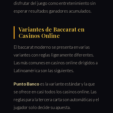
disfrutar del juego como entretenimiento sin
esperar resultados ganadores acumulados.
Variantes de Baccarat en
Casinos Online
El baccarat moderno se presenta en varias
variantes con reglas ligeramente diferentes.
Las más comunes en casinos online dirigidos a
Latinoamérica son las siguientes.
Punto Banco
es la variante estándar y la que
se ofrece en casi todos los casinos online. Las
reglas para la tercera carta son automáticas y el
jugador solo decide su apuesta.