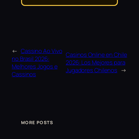
←
Cassino Ao Vivo
Casinos Online en Chile
no Brasil 2026:
2026: Los Mejores para
Melhores Jogos e
Jugadores Chilenos
→
Cassinos
MORE POSTS