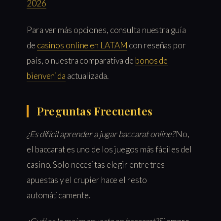
2026
Para ver más opciones, consulta nuestra guía
de
casinos online en LATAM
con reseñas por
país, o nuestra comparativa de
bonos de
bienvenida
actualizada.
Preguntas Frecuentes
¿Es difícil aprender a jugar baccarat online?
No,
el baccarat es uno de los juegos más fáciles del
casino. Solo necesitas elegir entre tres
apuestas y el crupier hace el resto
automáticamente.